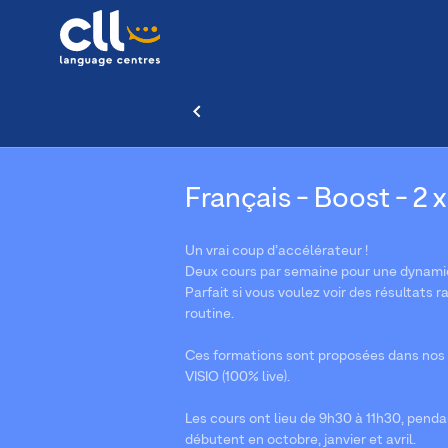
Français - Boost - 2 x
Un vrai coup d’accélérateur !
Deux cours par semaine pour une dynamiq
Parfait si vous voulez voir des résultat
routine.
Ces formations sont proposées dans nos 
VISIO (100% live).
Les cours ont lieu de 9h30 à 11h30, penda
débutent en octobre, janvier et avril.