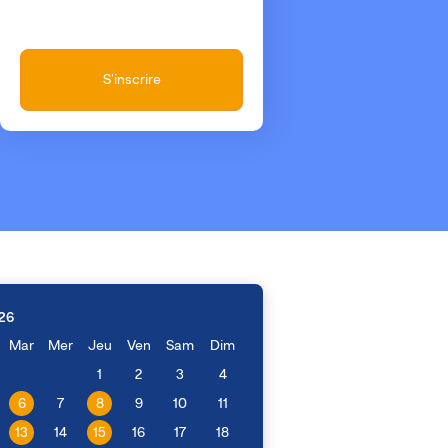
S'inscrire
26
Mar
Mer
Jeu
Ven
Sam
Dim
1
2
3
4
6
7
8
9
10
11
13
14
15
16
17
18