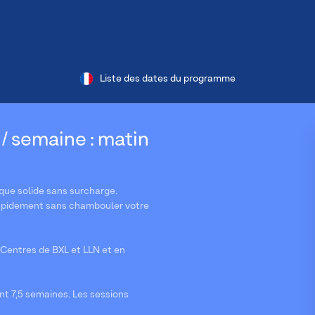
Liste des dates du programme
 / semaine : matin
ue solide sans surcharge.
s rapidement sans chambouler votre
Centres de BXL et LLN et en
nt 7,5 semaines. Les sessions