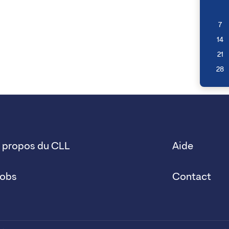
7
14
21
28
 propos du CLL
Aide
obs
Contact