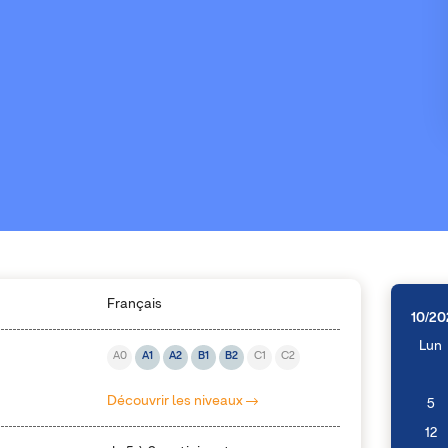
Français
10/20
Lun
A0
A1
A2
B1
B2
C1
C2
Découvrir les niveaux
5
12