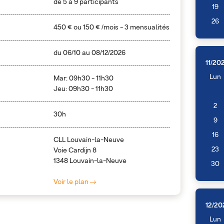
de 5 à 9 participants
19
26
450 €
ou
150 €
/mois - 3 mensualités
du
06/10
au
08/12/2026
11/20
Lun
Mar: 09h30 - 11h30
Jeu: 09h30 - 11h30
2
30h
9
16
CLL Louvain-la-Neuve
23
Voie Cardijn 8
1348 Louvain-la-Neuve
30
Voir le plan
12/20
Lun