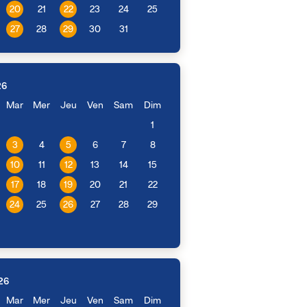
20
21
22
23
24
25
27
28
29
30
31
26
Mar
Mer
Jeu
Ven
Sam
Dim
1
3
4
5
6
7
8
10
11
12
13
14
15
17
18
19
20
21
22
24
25
26
27
28
29
26
Mar
Mer
Jeu
Ven
Sam
Dim