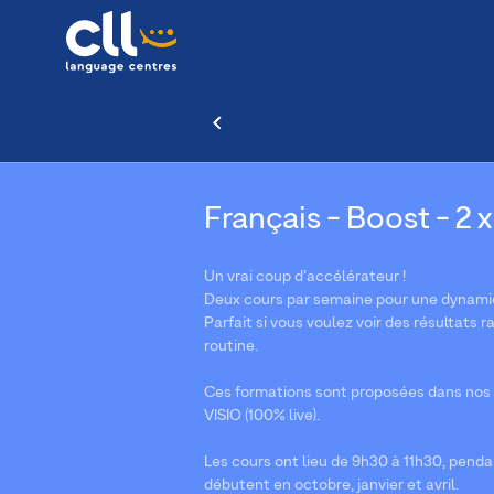
Français - Boost - 2 x
Un vrai coup d’accélérateur !
Deux cours par semaine pour une dynamiq
Parfait si vous voulez voir des résultat
routine.
Ces formations sont proposées dans nos 
VISIO (100% live).
Les cours ont lieu de 9h30 à 11h30, penda
débutent en octobre, janvier et avril.