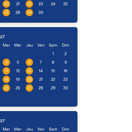
20
21
22
23
24
25
27
28
29
30
027
Mar
Mer
Jeu
Ven
Sam
Dim
1
2
4
5
6
7
8
9
11
12
13
14
15
16
18
19
20
21
22
23
25
26
27
28
29
30
027
Mar
Mer
Jeu
Ven
Sam
Dim