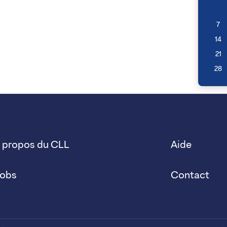
7
14
21
28
 propos du CLL
Aide
obs
Contact