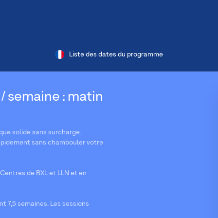
Liste des dates du programme
 / semaine : matin
ue solide sans surcharge.
s rapidement sans chambouler votre
Centres de BXL et LLN et en
nt 7,5 semaines. Les sessions