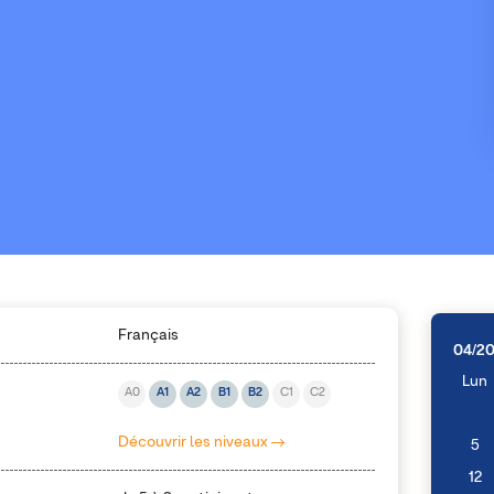
Français
04/2
Lun
A0
A1
A2
B1
B2
C1
C2
Découvrir les niveaux
5
12