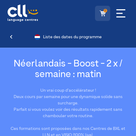
0
Liste des dates du programme
Néerlandais - Boost - 2 x /
semaine : matin
Un vrai coup d’accélérateur !
Deux cours par semaine pour une dynamique solide sans
surcharge.
Parfait si vous voulez voir des résultats rapidement sans
chambouler votre routine.
Ces formations sont proposées dans nos Centres de BXL et
LLN et en VISIO (100% live).