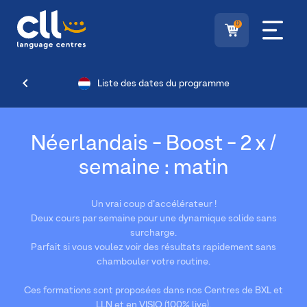
0
Liste des dates du programme
Néerlandais - Boost - 2 x /
semaine : matin
Un vrai coup d’accélérateur !
Deux cours par semaine pour une dynamique solide sans
surcharge.
Parfait si vous voulez voir des résultats rapidement sans
chambouler votre routine.
Ces formations sont proposées dans nos Centres de BXL et
LLN et en VISIO (100% live).