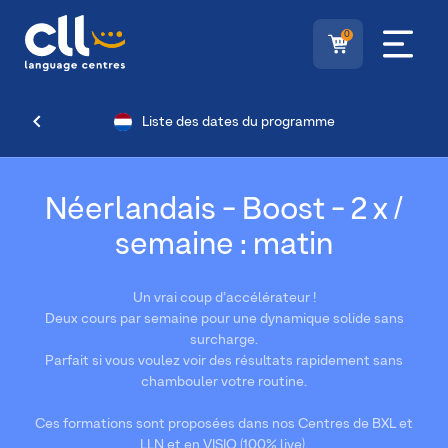
0
Liste des dates du programme
Néerlandais - Boost - 2 x /
semaine : matin
Un vrai coup d’accélérateur !
Deux cours par semaine pour une dynamique solide sans
surcharge.
Parfait si vous voulez voir des résultats rapidement sans
chambouler votre routine.
Ces formations sont proposées dans nos Centres de BXL et
LLN et en VISIO (100% live).