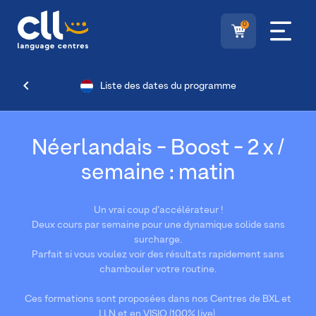
0
Liste des dates du programme
Néerlandais - Boost - 2 x /
semaine : matin
Un vrai coup d’accélérateur !
Deux cours par semaine pour une dynamique solide sans
surcharge.
Parfait si vous voulez voir des résultats rapidement sans
chambouler votre routine.
Ces formations sont proposées dans nos Centres de BXL et
LLN et en VISIO (100% live).