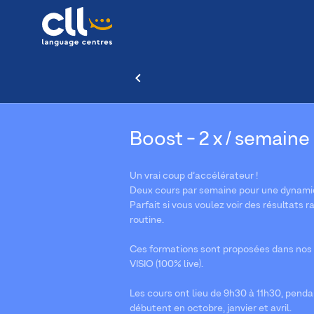
Boost - 2 x / semaine 
Un vrai coup d’accélérateur !
Deux cours par semaine pour une dynamiq
Parfait si vous voulez voir des résultat
routine.
Ces formations sont proposées dans nos 
VISIO (100% live).
Les cours ont lieu de 9h30 à 11h30, penda
débutent en octobre, janvier et avril.