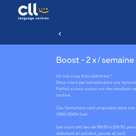
Boost - 2 x / semaine :
Un vrai coup d’accélérateur !
Deux cours par semaine pour une dynamiq
Parfait si vous voulez voir des résultat
routine.
Ces formations sont proposées dans nos 
VISIO (100% live).
Les cours ont lieu de 18h30 à 20h30, pen
débutent en octobre, janvier et avril.