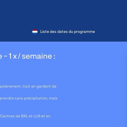
Liste des dates du programme
- 1 x / semaine :
gulièrement, tout en gardant de
pprendre sans précipitation, mais
Centres de BXL et LLN et en