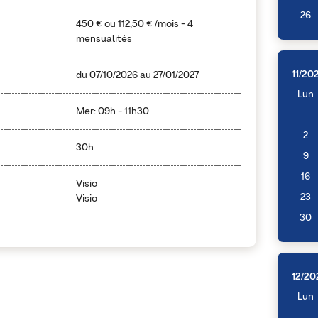
26
450 €
ou
112,50 €
/mois - 4
mensualités
11/20
du
07/10/2026
au
27/01/2027
Lun
Mer: 09h - 11h30
2
30h
9
16
Visio
23
Visio
30
12/20
Lun