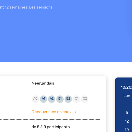
nt 12 semaines. Les sessions
Néerlandais
10/20
Lun
A0
A1
A2
B1
B2
C1
C2
Découvrir les niveaux
5
12
de 5 à 9 participants
19