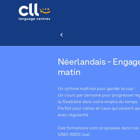
Néerlandais - Engage 
matin
Un rythme maîtrisé pour garder le cap !
Un cours par semaine pour progresser ré
la flexibilité dans votre emploi du temps.
Parfait pour celles et ceux qui veulent a
avec régularité.
Ces formations sont proposées dans nos 
VISIO (100% live).