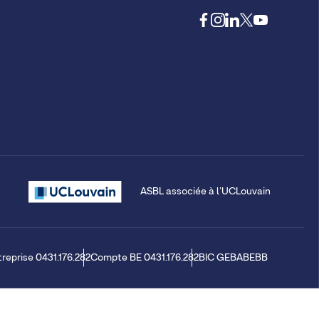
ASBL associée à l'UCLouvain
treprise 0431.176.282
Compte BE 0431.176.282
BIC GEBABEBB