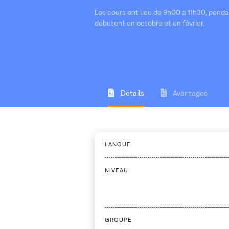
Les cours ont lieu de 9h00 à 11h30, penda
débutent en octobre et en février.
Détails
Avantages
LANGUE
NIVEAU
GROUPE