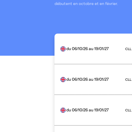
débutent en octobre et en février.
du
06/10/26
au
19/01/27
CLL
du
06/10/26
au
19/01/27
CLL
du
06/10/26
au
19/01/27
CLL 