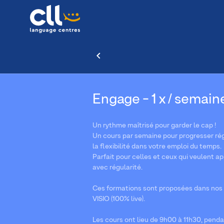
Engage - 1 x / semain
Un rythme maîtrisé pour garder le cap !
Un cours par semaine pour progresser ré
la flexibilité dans votre emploi du temps.
Parfait pour celles et ceux qui veulent a
avec régularité.
Ces formations sont proposées dans nos 
VISIO (100% live).
Les cours ont lieu de 9h00 à 11h30, penda