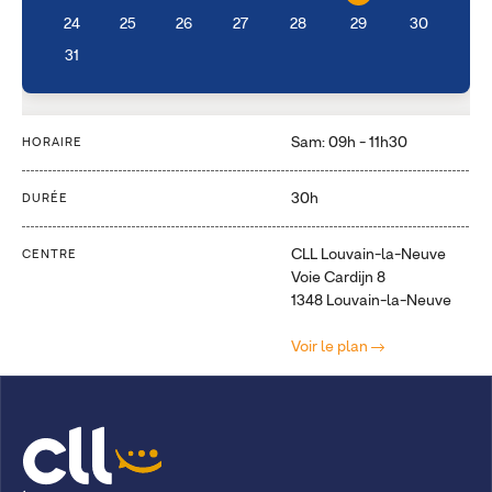
24
25
26
27
28
29
30
31
Sam: 09h - 11h30
HORAIRE
30h
DURÉE
CLL Louvain-la-Neuve
CENTRE
Voie Cardijn 8
1348 Louvain-la-Neuve
Voir le plan