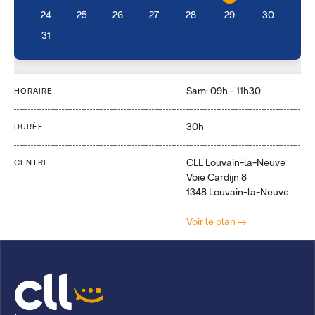
24
25
26
27
28
29
30
31
Sam: 09h - 11h30
HORAIRE
30h
DURÉE
CLL Louvain-la-Neuve
CENTRE
Voie Cardijn 8
1348 Louvain-la-Neuve
Voir le plan