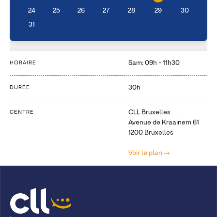
24
25
26
27
28
29
30
31
Sam: 09h - 11h30
HORAIRE
30h
DURÉE
CLL Bruxelles
CENTRE
Avenue de Kraainem 61
1200 Bruxelles
Voir le plan