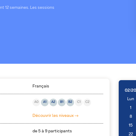
nt 12 semaines. Les sessions
Français
02/2
Lun
A0
A1
A2
B1
B2
C1
C2
1
Découvrir les niveaux
8
15
de 5 à 9 participants
22