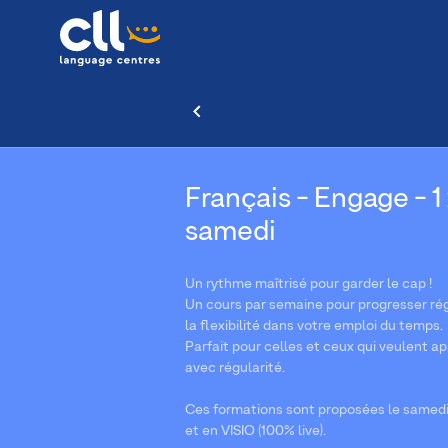
Français - Engage - 1 
samedi
Un rythme maîtrisé pour garder le cap !
Un cours par semaine pour progresser ré
la flexibilité dans votre emploi du temps.
Parfait pour celles et ceux qui veulent a
avec régularité.
Ces formations sont proposées le samedi
et en VISIO (100% live).