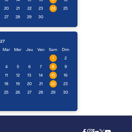
13
14
15
16
17
18
20
21
22
23
24
25
27
28
29
30
027
Mar
Mer
Jeu
Ven
Sam
Dim
1
2
4
5
6
7
8
9
11
12
13
14
15
16
18
19
20
21
22
23
25
26
27
28
29
30