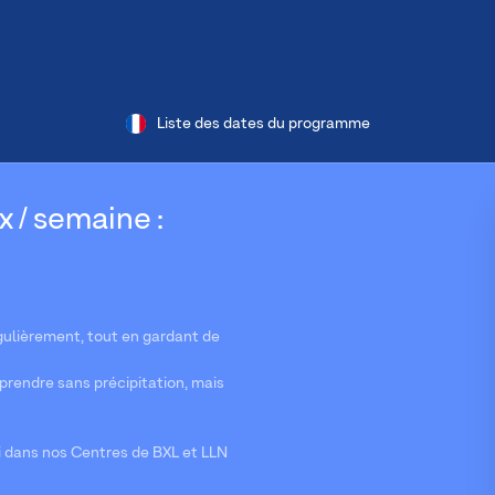
Liste des dates du programme
x / semaine :
gulièrement, tout en gardant de
pprendre sans précipitation, mais
 dans nos Centres de BXL et LLN