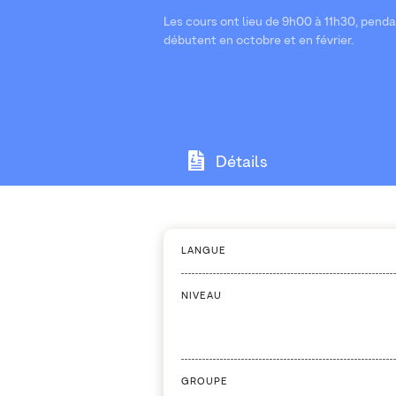
Les cours ont lieu de 9h00 à 11h30, penda
débutent en octobre et en février.
Détails
LANGUE
NIVEAU
GROUPE