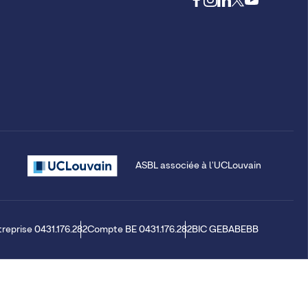
ASBL associée à l'UCLouvain
treprise 0431.176.282
Compte BE 0431.176.282
BIC GEBABEBB