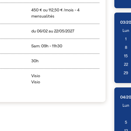
450 €
ou
112,50 €
/mois - 4
mensualités
03/2
Lun
du
06/02
au
22/05/2027
1
Sam: 09h - 11h30
8
15
30h
22
29
Visio
Visio
04/2
Lun
5