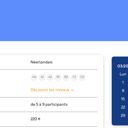
Néerlandais
03/2
Lun
A0
A1
A2
B1
B2
C1
C2
1
Découvrir les niveaux
8
15
de 5 à 9 participants
22
29
220 €