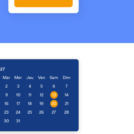
027
Mar
Mer
Jeu
Ven
Sam
Dim
2
3
4
5
6
7
9
10
11
12
13
14
16
17
18
19
20
21
23
24
25
26
27
28
30
31