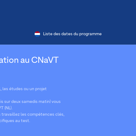
Liste des dates du programme
ration au CNaVT
l, les études ou un projet
is sur deux samedis matin) vous
T (NL).
s travaillez les compétences clés,
ifiques au test.