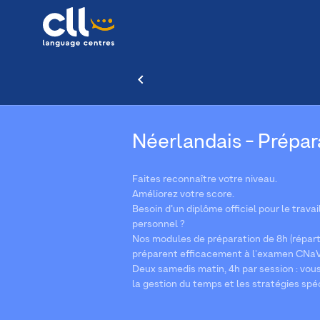
Néerlandais - Prépa
Faites reconnaître votre niveau.
Améliorez votre score.
Besoin d’un diplôme officiel pour le travai
personnel ?
Nos modules de préparation de 8h (répart
préparent efficacement à l'examen CNaV
Deux samedis matin, 4h par session : vou
la gestion du temps et les stratégies spéc