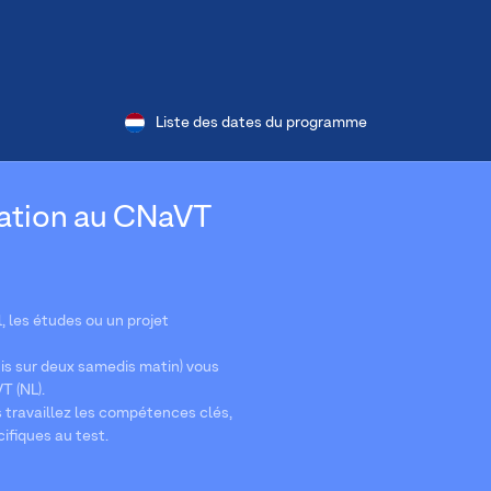
Liste des dates du programme
ration au CNaVT
l, les études ou un projet
is sur deux samedis matin) vous
T (NL).
s travaillez les compétences clés,
ifiques au test.