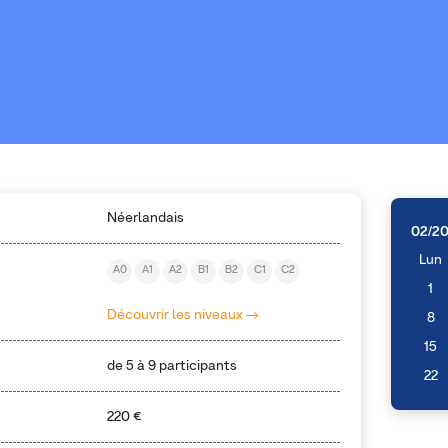
Néerlandais
02/2
Lun
A0
A1
A2
B1
B2
C1
C2
1
Découvrir les niveaux
8
15
de 5 à 9 participants
22
220 €