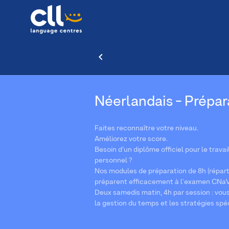
Néerlandais - Prépa
Faites reconnaître votre niveau.
Améliorez votre score.
Besoin d’un diplôme officiel pour le travai
personnel ?
Nos modules de préparation de 8h (répart
préparent efficacement à l'examen CNaV
Deux samedis matin, 4h par session : vou
la gestion du temps et les stratégies spéc