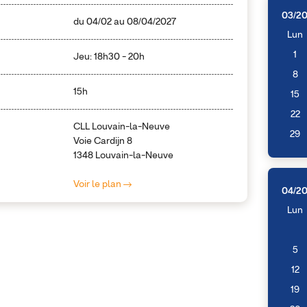
03/2
du
04/02
au
08/04/2027
Lun
1
Jeu: 18h30 - 20h
8
15h
15
22
CLL Louvain-la-Neuve
29
Voie Cardijn 8
1348 Louvain-la-Neuve
Voir le plan
04/2
Lun
5
12
19