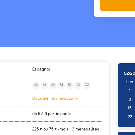
Espagnol
02/2
Lun
A0
A1
A2
B1
B2
C1
C2
1
Découvrir les niveaux
8
15
de 5 à 9 participants
22
225 €
ou
75 €
/mois - 3 mensualités