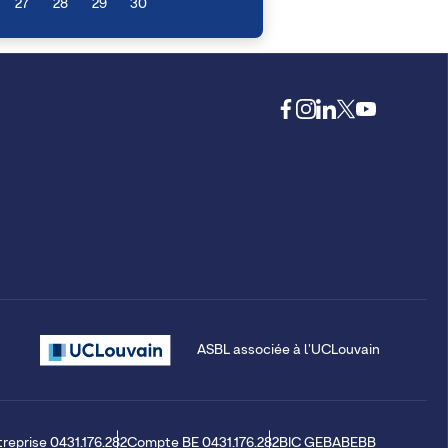
27
28
29
30
ASBL associée à l'UCLouvain
treprise 0431.176.282
Compte BE 0431.176.282
BIC GEBABEBB