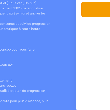
el (lun. → ven., 9h-13h)
pagnement 100% personnalisé
quer l'après-midi et ancrer les
contenus et suivi de progression
our pratiquer à toute heure
nsée pour vous faire
eau A2)
ellement
ions réelles
idualisé et plan de progression
crète pour plus d'aisance, plus