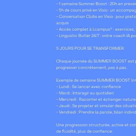
- 1 semaine Summer Boost : 20h en présenti
- 5h de cours privé en Visio : un accom
- Conversation Clubs en Visio : pour prati
acquis
- Accès complet à Lcampus® : exercices, 
- Linguistic Butler 24/7 : votre coach IA p
5 JOURS POUR SE TRANSFORMER
Chaque journée du SUMMER BOOST est pe
progresser concrètement, pas à pas.
Exemple de semaine SUMMER BOOST (niv
- Lundi : Se lancer avec confiance
- Mardi : Interagir au quotidien
- Mercredi : Raconter et échanger natur
- Jeudi : Se projeter et simuler des situat
- Vendredi : Prendre la parole, bilan indiv
Une progression structurée, active et con
de fluidité, plus de confiance.