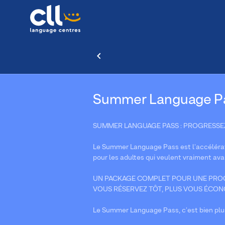
Summer Language P
SUMMER LANGUAGE PASS : PROGRESSEZ 
Le Summer Language Pass est l'accélérat
pour les adultes qui veulent vraiment ava
UN PACKAGE COMPLET POUR UNE PROG
VOUS RÉSERVEZ TÔT, PLUS VOUS ÉCONOMI
Le Summer Language Pass, c'est bien plu