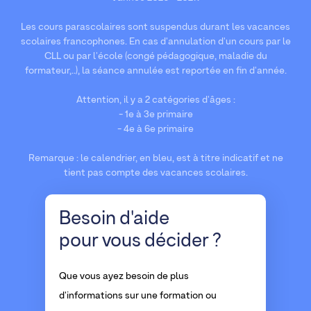
Les cours parascolaires sont suspendus durant les vacances
scolaires francophones. En cas d'annulation d'un cours par le
CLL ou par l'école (congé pédagogique, maladie du
formateur,..), la séance annulée est reportée en fin d'année.
Attention, il y a 2 catégories d'âges :
- 1e à 3e primaire
- 4e à 6e primaire
Remarque : le calendrier, en bleu, est à titre indicatif et ne
tient pas compte des vacances scolaires.
Besoin d'aide
pour vous décider ?
Que vous ayez besoin de plus
d'informations sur une formation ou