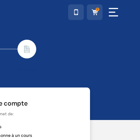
0
Précisions
de compte
met de:
s
rsonne à un cours