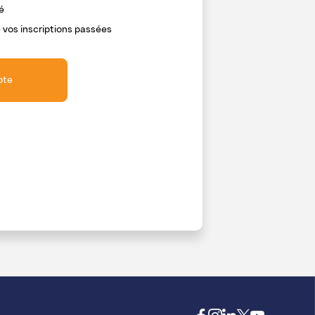
é
 vos inscriptions passées
pte