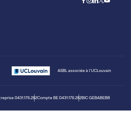
ASBL associée à l'UCLouvain
treprise 0431.176.282
Compte BE 0431.176.282
BIC GEBABEBB