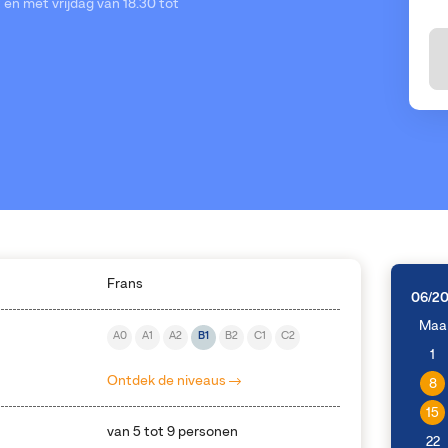
en met vrijdag van 18.30 tot
Frans
06/2
Maa
A0
A1
A2
B1
B2
C1
C2
1
Ontdek de niveaus
8
15
van 5 tot 9 personen
22