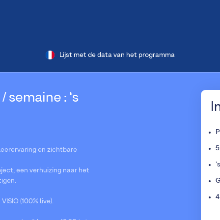
Lijst met de data van het programma
 / semaine : ‘s
I
P
5
 leerervaring en zichtbare
'
ject, een verhuizing naar het
tigen.
G
4
ISIO (100% live).