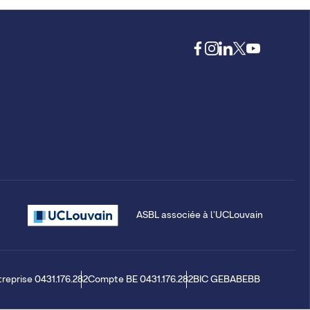
ASBL associée à l'UCLouvain
treprise 0431.176.282
Compte BE 0431.176.282
BIC GEBABEBB