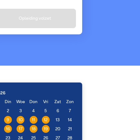
Opleiding volzet
026
Din
Woe
Don
Vri
Zat
Zon
2
3
4
5
6
7
9
10
11
12
13
14
16
17
18
19
20
21
23
24
25
26
27
28