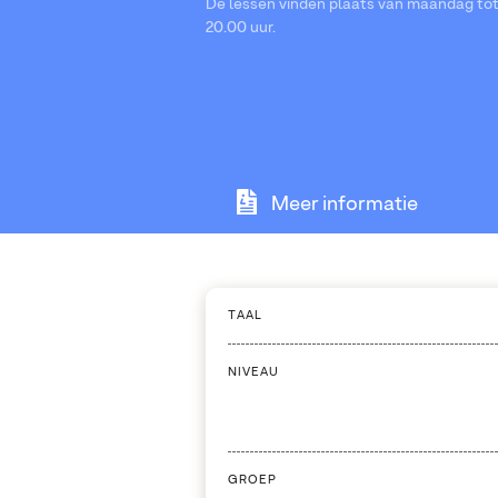
De lessen vinden plaats van maandag tot 
20.00 uur.
Meer informatie
TAAL
NIVEAU
GROEP