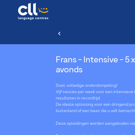
Frans - Intensive - 5 x
avonds
Doel: volledige onderdompeling!
Vijf sessies per week voor een intensieve
resultaten in recordtijd.
De ideale oplossing voor een dringend pro
buitenland of een baan die u wilt bemach
Deze opleidingen worden aangeboden via V