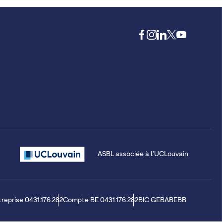
ASBL associée à l'UCLouvain
treprise 0431.176.282
Compte BE 0431.176.282
BIC GEBABEBB