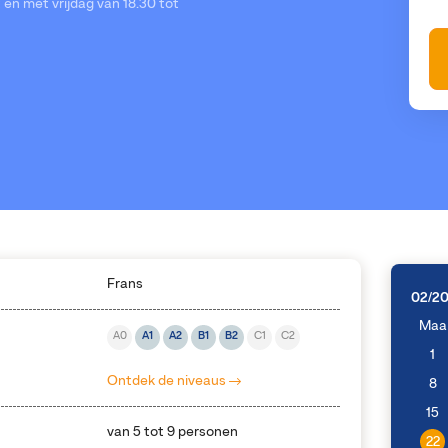
en met vrijdag van 18.30 tot
Frans
02/2
Maa
A0
A1
A2
B1
B2
C1
C2
1
Ontdek de niveaus
8
15
van 5 tot 9 personen
22