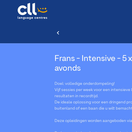
Frans - Intensive - 5 x
avonds
Doel: volledige onderdompeling!
Vijf sessies per week voor een intensieve
resultaten in recordtijd.
De ideale oplossing voor een dringend pro
buitenland of een baan die u wilt bemach
Deze opleidingen worden aangeboden via V