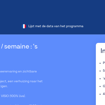
Lijst met de data van het programma
 / semaine : ‘s
I
P
5
 leerervaring en zichtbare
'
ject, een verhuizing naar het
tigen.
G
4
ISIO (100% live).