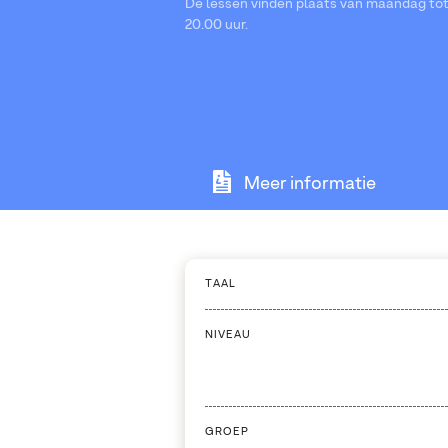
De lessen vinden plaats van maandag tot 
20.00 uur.
Meer informatie
TAAL
NIVEAU
GROEP