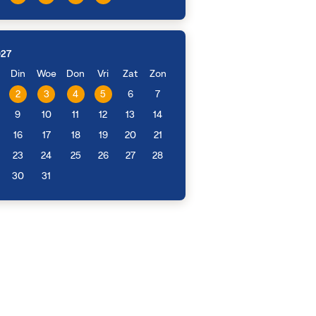
027
Din
Woe
Don
Vri
Zat
Zon
2
3
4
5
6
7
9
10
11
12
13
14
16
17
18
19
20
21
23
24
25
26
27
28
30
31