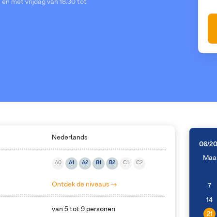
en met vrijdag van 18.30 tot
Nederlands
06/2
Maa
A0
A1
A2
B1
B2
C1
C2
Ontdek de niveaus
7
14
van 5 tot 9 personen
21