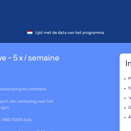
Lijst met de data van het programma
e - 5 x / semaine
I
P
5
 leerervaring en zichtbare
'
ject, een verhuizing naar het
tigen.
G
4
ISIO (100% live).