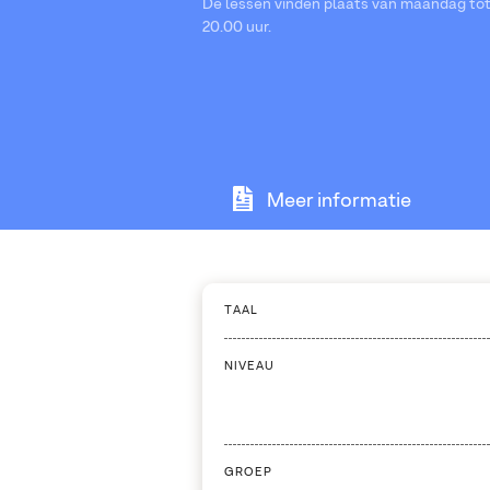
De lessen vinden plaats van maandag tot 
20.00 uur.
Meer informatie
TAAL
NIVEAU
GROEP