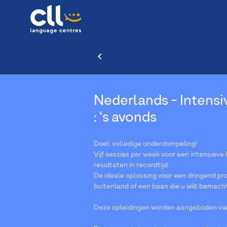
Nederlands - Intensiv
: ‘s avonds
Doel: volledige onderdompeling!
Vijf sessies per week voor een intensieve
resultaten in recordtijd.
De ideale oplossing voor een dringend pro
buitenland of een baan die u wilt bemach
Deze opleidingen worden aangeboden via V