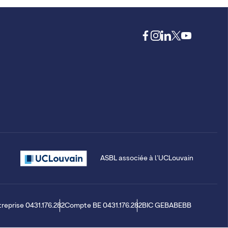
ASBL associée à l'UCLouvain
treprise 0431.176.282
Compte BE 0431.176.282
BIC GEBABEBB