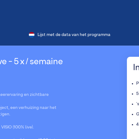
Lijst met de data van het programma
e - 5 x / semaine
I
P
5
 leerervaring en zichtbare
'
ject, een verhuizing naar het
tigen.
G
4
ISIO (100% live).