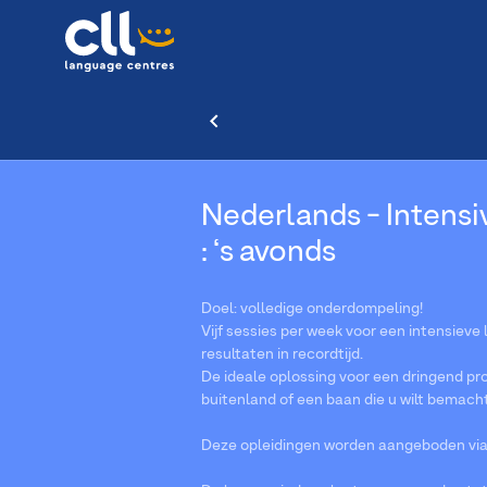
Nederlands - Intensiv
: ‘s avonds
Doel: volledige onderdompeling!
Vijf sessies per week voor een intensieve
resultaten in recordtijd.
De ideale oplossing voor een dringend pro
buitenland of een baan die u wilt bemach
Deze opleidingen worden aangeboden via V