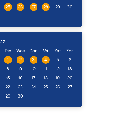
25
26
27
28
29
30
027
Din
Woe
Don
Vri
Zat
Zon
1
2
3
4
5
6
8
9
10
11
12
13
15
16
17
18
19
20
22
23
24
25
26
27
29
30