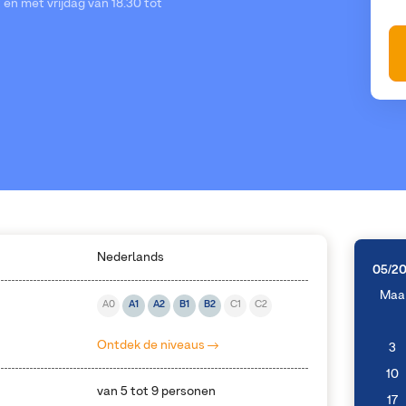
en met vrijdag van 18.30 tot
Nederlands
05/2
Maa
A0
A1
A2
B1
B2
C1
C2
Ontdek de niveaus
3
10
van 5 tot 9 personen
17