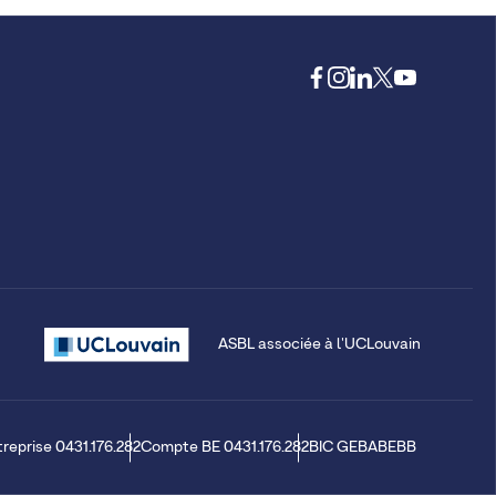
ASBL associée à l'UCLouvain
treprise 0431.176.282
Compte BE 0431.176.282
BIC GEBABEBB