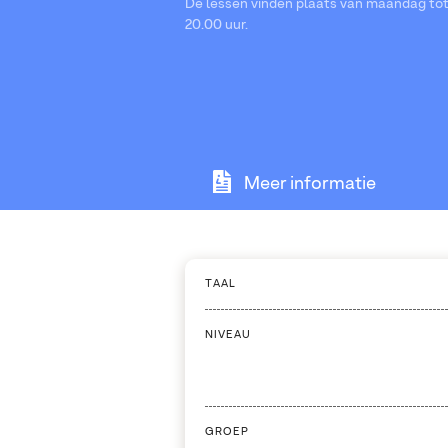
De lessen vinden plaats van maandag tot 
20.00 uur.
Meer informatie
TAAL
NIVEAU
GROEP