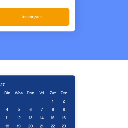
Inschrijven
027
Din
Woe
Don
Vri
Zat
Zon
1
2
4
5
6
7
8
9
11
12
13
14
15
16
18
19
20
21
22
23