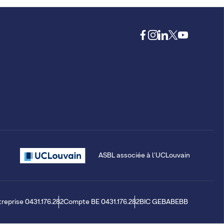
ASBL associée à l'UCLouvain
treprise 0431.176.282
Compte BE 0431.176.282
BIC GEBABEBB