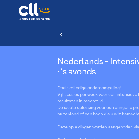
Nederlands - Intensiv
: ‘s avonds
Doel: volledige onderdompeling!
Vijf sessies per week voor een intensieve
resultaten in recordtijd.
De ideale oplossing voor een dringend pro
buitenland of een baan die u wilt bemach
Deze opleidingen worden aangeboden via V