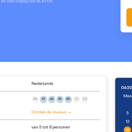
en met vrijdag van 18.30 tot
Nederlands
04/2
Maa
A0
A1
A2
B1
B2
C1
C2
Ontdek de niveaus
5
12
van 5 tot 9 personen
19