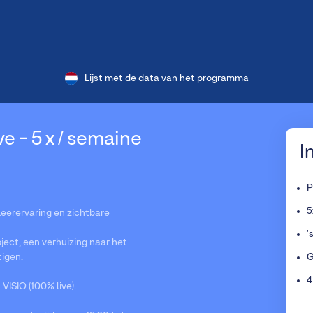
Lijst met de data van het programma
e - 5 x / semaine
I
P
5
 leerervaring en zichtbare
'
ject, een verhuizing naar het
tigen.
G
4
ISIO (100% live).