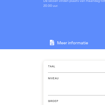
De lessen vinden plaats van maandag tot 
20.00 uur.
Meer informatie
TAAL
NIVEAU
GROEP