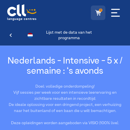
0
Lijst met de data van het
programma
Nederlands - Intensive - 5 x /
semaine : ‘s avonds
Doel: volledige onderdompeling!
Vijf sessies per week voor een intensieve leerervaring en
zichtbare resultaten in recordtijd.
De ideale oplossing voor een dringend project, een verhuizing
naar het buitenland of een baan die u wilt bemachtigen.
Deze opleidingen worden aangeboden via VISIO (100% live).