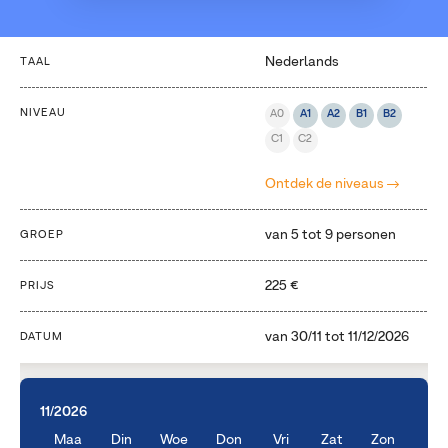
Nederlands
TAAL
NIVEAU
A0
A1
A2
B1
B2
C1
C2
Ontdek de niveaus
van 5 tot 9 personen
GROEP
225 €
PRIJS
van
30/11
tot
11/12/2026
DATUM
11/2026
Maa
Din
Woe
Don
Vri
Zat
Zon