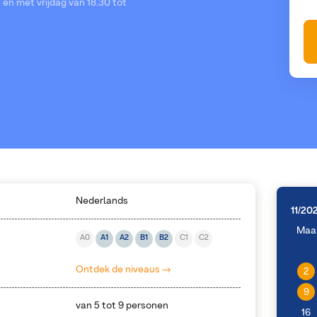
en met vrijdag van 18.30 tot
Nederlands
11/20
Maa
A0
A1
A2
B1
B2
C1
C2
Ontdek de niveaus
2
9
van 5 tot 9 personen
16