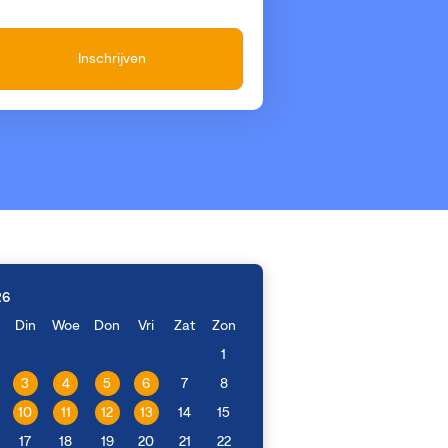
Inschrijven
26
Din
Woe
Don
Vri
Zat
Zon
1
3
4
5
6
7
8
10
11
12
13
14
15
17
18
19
20
21
22