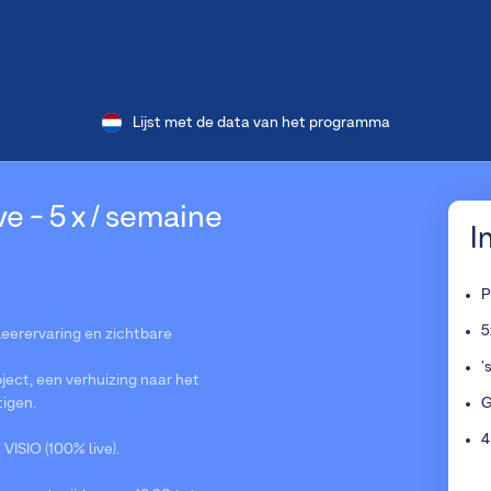
Lijst met de data van het programma
e - 5 x / semaine
I
P
5
 leerervaring en zichtbare
'
ject, een verhuizing naar het
tigen.
G
4
ISIO (100% live).