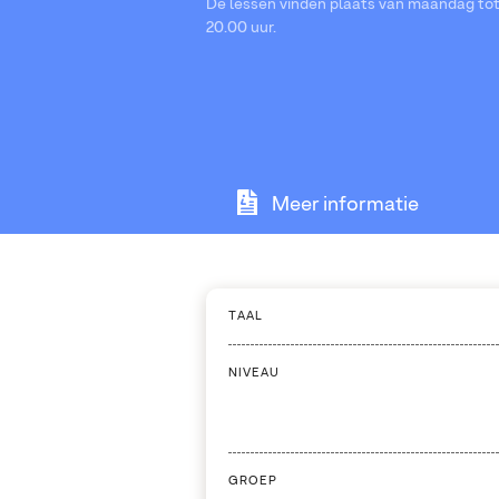
De lessen vinden plaats van maandag tot 
20.00 uur.
Meer informatie
TAAL
NIVEAU
GROEP