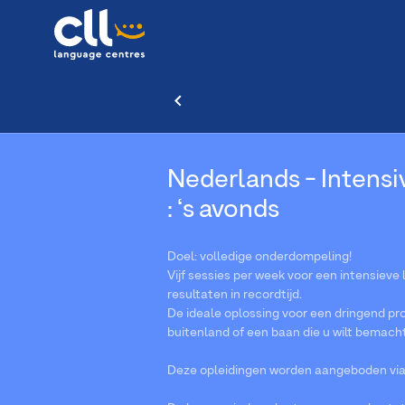
Nederlands - Intensiv
: ‘s avonds
Doel: volledige onderdompeling!
Vijf sessies per week voor een intensieve
resultaten in recordtijd.
De ideale oplossing voor een dringend pro
buitenland of een baan die u wilt bemach
Deze opleidingen worden aangeboden via V