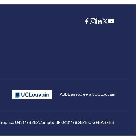
ASBL associée à l'UCLouvain
treprise 0431.176.282
Compte BE 0431.176.282
BIC GEBABEBB