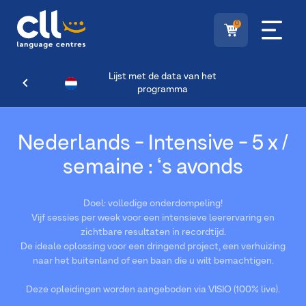
0
Lijst met de data van het
programma
Nederlands - Intensive - 5 x /
semaine : ‘s avonds
Doel: volledige onderdompeling!
Vijf sessies per week voor een intensieve leerervaring en
zichtbare resultaten in recordtijd.
De ideale oplossing voor een dringend project, een verhuizing
naar het buitenland of een baan die u wilt bemachtigen.
Deze opleidingen worden aangeboden via VISIO (100% live).