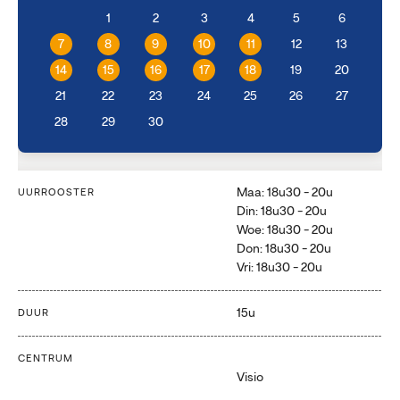
1
2
3
4
5
6
7
8
9
10
11
12
13
14
15
16
17
18
19
20
21
22
23
24
25
26
27
28
29
30
Maa: 18u30 - 20u
UURROOSTER
Din: 18u30 - 20u
Woe: 18u30 - 20u
Don: 18u30 - 20u
Vri: 18u30 - 20u
15u
DUUR
CENTRUM
Visio