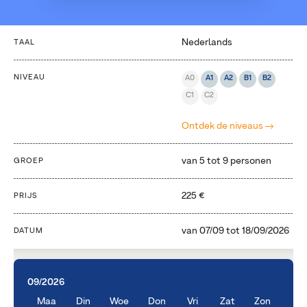
Nederlands
TAAL
NIVEAU
A0
A1
A2
B1
B2
C1
C2
Ontdek de niveaus
van 5 tot 9 personen
GROEP
225 €
PRIJS
van
07/09
tot
18/09/2026
DATUM
09/2026
Maa
Din
Woe
Don
Vri
Zat
Zon