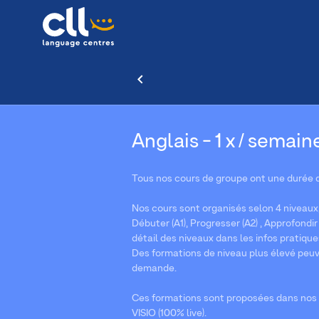
Anglais - 1 x / semaine
Tous nos cours de groupe ont une durée d
Nos cours sont organisés selon 4 niveau
Débuter (A1), Progresser (A2) , Approfondir 
détail des niveaux dans les infos pratiqu
Des formations de niveau plus élevé peuv
demande.
Ces formations sont proposées dans nos 
VISIO (100% live).