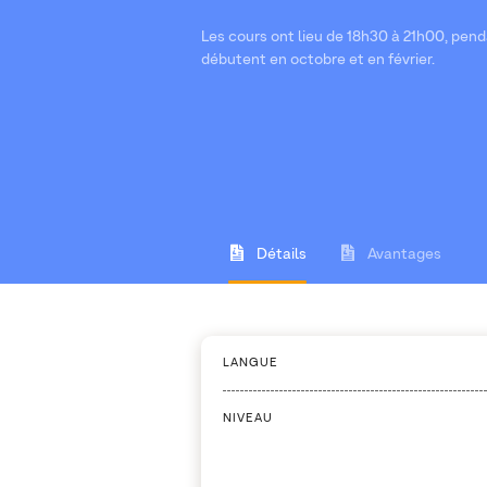
Les cours ont lieu de 18h30 à 21h00, pend
débutent en octobre et en février.
Détails
Avantages
LANGUE
NIVEAU