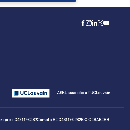
ASBL associée à l'UCLouvain
treprise 0431.176.282
Compte BE 0431.176.282
BIC GEBABEBB