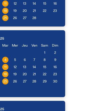
11
12
13
14
15
16
18
19
20
21
22
23
25
26
27
28
025
Mar
Mer
Jeu
Ven
Sam
Dim
1
2
4
5
6
7
8
9
11
12
13
14
15
16
18
19
20
21
22
23
25
26
27
28
29
30
025