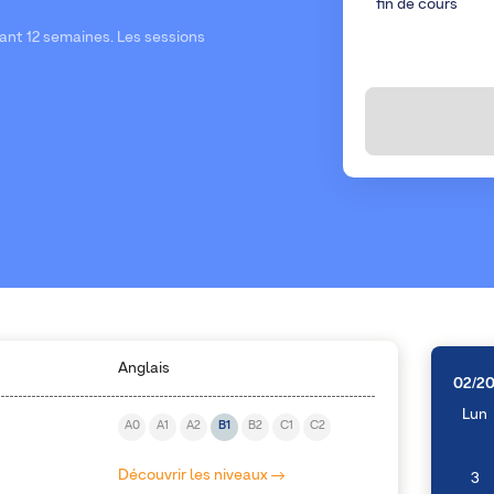
fin de cours
ant 12 semaines. Les sessions
Anglais
02/2
Lun
A0
A1
A2
B1
B2
C1
C2
Découvrir les niveaux
3