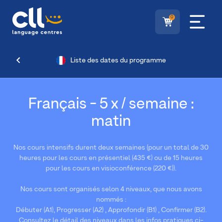
0
Liste des dates du programme
Français - 5 x / semaine :
matin
Nos cours intensifs durent deux semaines (pour un total de 30
heures pour les cours en présentiel (435 €) ou de 15 heures
pour les cours en visioconférence (220 €)).
Nos cours sont organisés selon 4 niveaux, que nous avons
nommés :
Débuter (A1), Progresser (A2) , Approfondir (B1) , Confirmer (B2).
Consultez le détail des niveaux dans les infos pratiques ci-