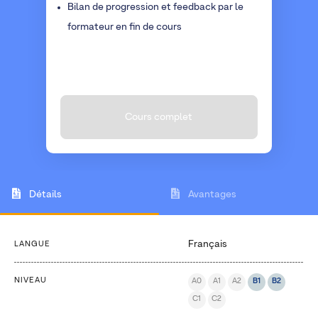
Bilan de progression et feedback par le
formateur en fin de cours
Cours complet
Détails
Avantages
Français
LANGUE
NIVEAU
A0
A1
A2
B1
B2
C1
C2