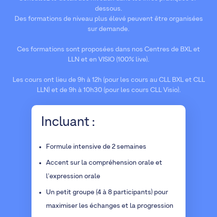
dessous.
Des formations de niveau plus élevé peuvent être organisées
sur demande.
Ces formations sont proposées dans nos Centres de BXL et
LLN et en VISIO (100% live).
Les cours ont lieu de 9h à 12h (pour les cours au CLL BXL et CLL
LLN) et de 9h à 10h30 (pour les cours CLL Visio).
Incluant :
Formule intensive de 2 semaines
Accent sur la compréhension orale et
l'expression orale
Un petit groupe (4 à 8 participants) pour
maximiser les échanges et la progression