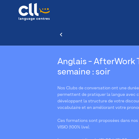
Anglais - AfterWork Ta
semaine : soir
Nos Clubs de conversation ont une durée d
permettent de pratiquer la langue avec co
développant la structure de votre discour
vocabulaire et en améliorant votre prono
Ces formations sont proposées dans nos 
VISIO (100% live).