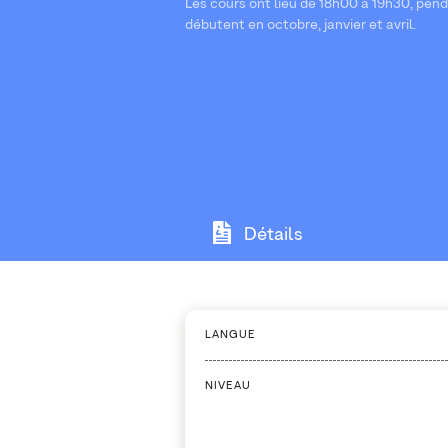
Les cours ont lieu de 18h00 à 19h30, pen
débutent en octobre, janvier et avril.
Détails
LANGUE
NIVEAU