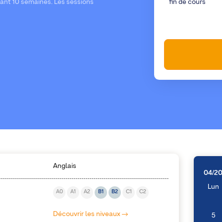
dant 10 semaines. Les sessions
fin de cours
Anglais
04/2
Lun
A0
A1
A2
B1
B2
C1
C2
Découvrir les niveaux
5