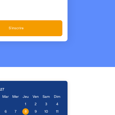
S'inscrire
027
Mar
Mer
Jeu
Ven
Sam
Dim
1
2
3
4
6
7
8
9
10
11