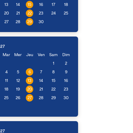
13
14
15
16
17
18
20
21
22
23
24
25
27
28
29
30
027
Mar
Mer
Jeu
Ven
Sam
Dim
1
2
4
5
6
7
8
9
11
12
13
14
15
16
18
19
20
21
22
23
25
26
27
28
29
30
027