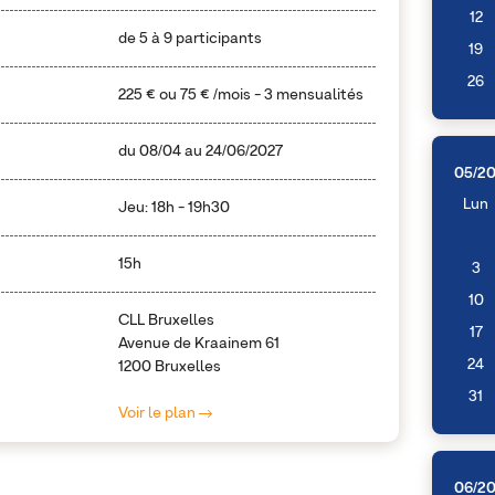
12
de 5 à 9 participants
19
26
225 €
ou
75 €
/mois - 3 mensualités
du
08/04
au
24/06/2027
05/2
Lun
Jeu: 18h - 19h30
15h
3
10
CLL Bruxelles
17
Avenue de Kraainem 61
24
1200 Bruxelles
31
Voir le plan
06/2