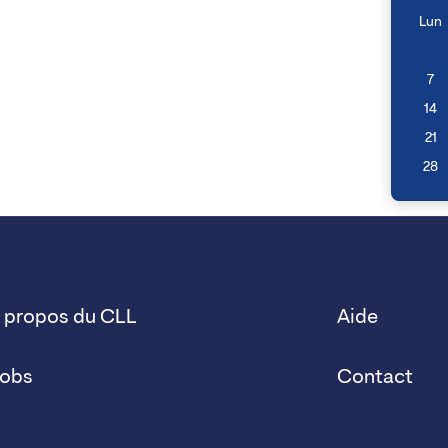
Lun
7
14
21
28
 propos du CLL
Aide
obs
Contact