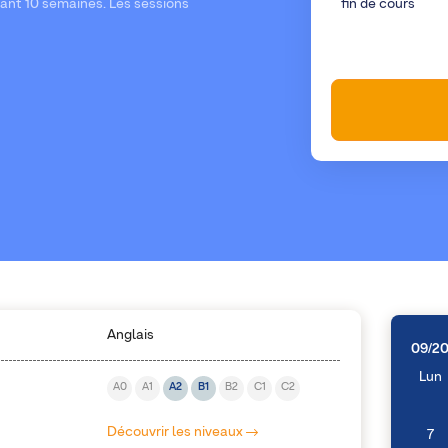
dant 10 semaines. Les sessions
fin de cours
Anglais
09/2
Lun
A0
A1
A2
B1
B2
C1
C2
Découvrir les niveaux
7