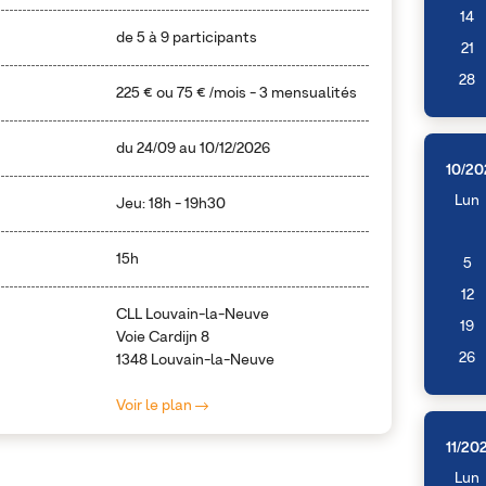
14
de 5 à 9 participants
21
28
225 €
ou
75 €
/mois - 3 mensualités
du
24/09
au
10/12/2026
10/20
Lun
Jeu: 18h - 19h30
15h
5
12
CLL Louvain-la-Neuve
19
Voie Cardijn 8
26
1348 Louvain-la-Neuve
Voir le plan
11/20
Lun