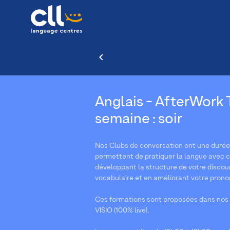
Anglais - AfterWork Ta
semaine : soir
Nos Clubs de conversation ont une durée d
permettent de pratiquer la langue avec co
développant la structure de votre discour
vocabulaire et en améliorant votre prono
Ces formations sont proposées dans nos 
VISIO (100% live).