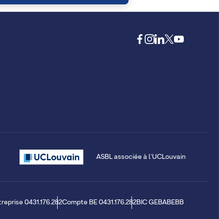
ASBL associée à l'UCLouvain
treprise 0431.176.282
Compte BE 0431.176.282
BIC GEBABEBB