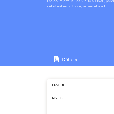
Les cours ont lieu de 18h00 à 19h30, pen
débutent en octobre, janvier et avril.
Détails
LANGUE
NIVEAU