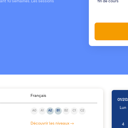
dant 10 semaines. Les sessions
fin de cours
Français
01/20
Lun
A0
A1
A2
B1
B2
C1
C2
Découvrir les niveaux
4