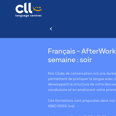
Français - AfterWork T
semaine : soir
Nos Clubs de conversation ont une durée d
permettent de pratiquer la langue avec co
développant la structure de votre discour
vocabulaire et en améliorant votre prono
Ces formations sont proposées dans nos 
VISIO (100% live).