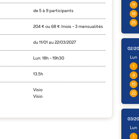
11
de 5 à 9 participants
18
25
204 €
ou
68 €
/mois - 3 mensualités
du
11/01
au
22/03/2027
02/2
Lun
Lun: 18h - 19h30
1
13.5h
8
15
Visio
22
Visio
03/2
Lun
1