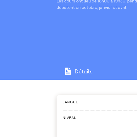
Les cours ont lieu de 18h00 à 19h30, pen
débutent en octobre, janvier et avril.
Détails
LANGUE
NIVEAU