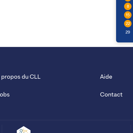
8
15
22
29
 propos du CLL
Aide
obs
Contact