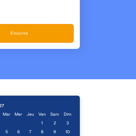
S'inscrire
27
Mar
Mer
Jeu
Ven
Sam
Dim
1
2
3
5
6
7
8
9
10