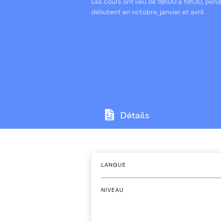
Les cours ont lieu de 18h00 à 19h30, pen
débutent en octobre, janvier et avril.
Détails
LANGUE
NIVEAU