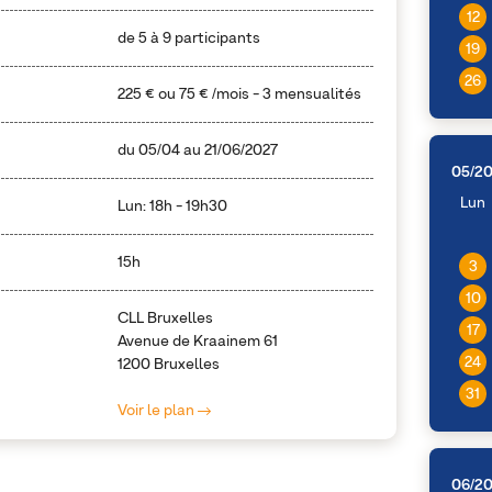
12
de 5 à 9 participants
19
26
225 €
ou
75 €
/mois - 3 mensualités
du
05/04
au
21/06/2027
05/2
Lun
Lun: 18h - 19h30
15h
3
10
CLL Bruxelles
17
Avenue de Kraainem 61
24
1200 Bruxelles
31
Voir le plan
06/2