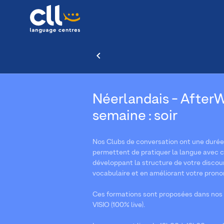
Néerlandais - AfterWo
semaine : soir
Nos Clubs de conversation ont une durée d
permettent de pratiquer la langue avec co
développant la structure de votre discour
vocabulaire et en améliorant votre prono
Ces formations sont proposées dans nos 
VISIO (100% live).