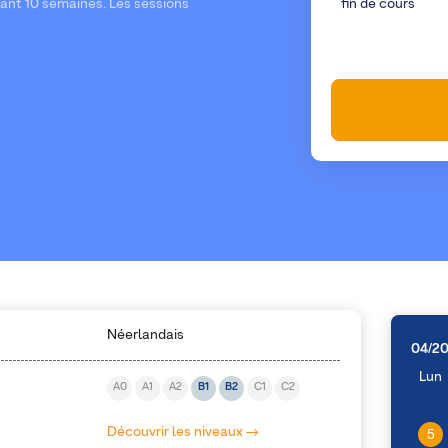
dant 10 semaines. Les sessions
fin de cours
Néerlandais
04/2
Lun
A0
A1
A2
B1
B2
C1
C2
Découvrir les niveaux
5