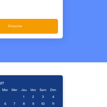
S'inscrire
027
Mar
Mer
Jeu
Ven
Sam
Dim
1
2
3
4
6
7
8
9
10
11