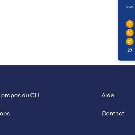
Lun
7
14
21
28
 propos du CLL
Aide
obs
Contact