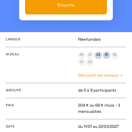
S'inscrire
Néerlandais
LANGUE
NIVEAU
A0
A1
A2
B1
B2
C1
C2
Découvrir les niveaux
de 5 à 9 participants
GROUPE
204 €
ou
68 €
/mois - 3
PRIX
mensualités
du
11/01
au
22/03/2027
DATE