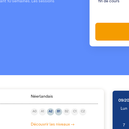
dant 10 semaines. Les sessions
fin de cours
Néerlandais
09/2
Lun
A0
A1
A2
B1
B2
C1
C2
Découvrir les niveaux
7