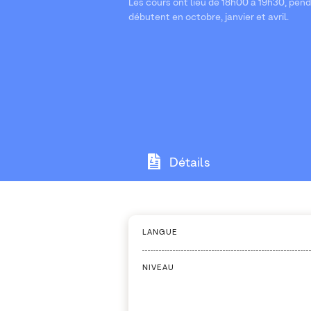
Les cours ont lieu de 18h00 à 19h30, pen
débutent en octobre, janvier et avril.
Détails
LANGUE
NIVEAU