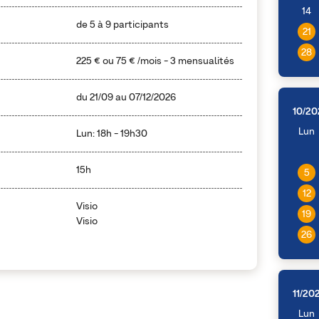
14
de 5 à 9 participants
21
28
225 €
ou
75 €
/mois - 3 mensualités
du
21/09
au
07/12/2026
10/20
Lun
Lun: 18h - 19h30
15h
5
12
Visio
19
Visio
26
11/20
Lun