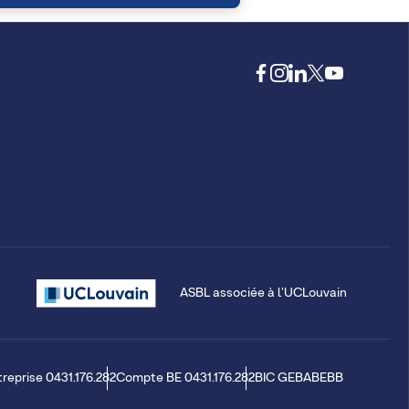
ASBL associée à l'UCLouvain
treprise 0431.176.282
Compte BE 0431.176.282
BIC GEBABEBB