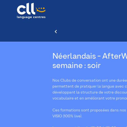
Néerlandais - AfterWo
semaine : soir
Nos Clubs de conversation ont une durée d
permettent de pratiquer la langue avec co
développant la structure de votre discour
vocabulaire et en améliorant votre prono
Ces formations sont proposées dans nos 
VISIO (100% live).