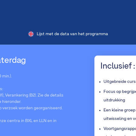
Lijst met de data van het programma
zaterdag
Inclusief :
 min.).
Uitgebreide curs
s:
Focus op begrijp
1), Verankering (B2). Zie de details
uitdrukking
e hieronder.
p verzoek worden georganiseerd.
Een kleine groep
uitwisseling en 
e centra in BXL en LLN en in
Voortgangsrappor