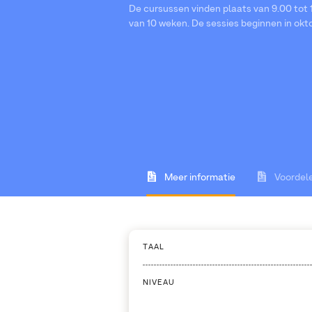
De cursussen vinden plaats van 9.00 tot 
van 10 weken. De sessies beginnen in oktob
Meer informatie
Voordel
TAAL
NIVEAU