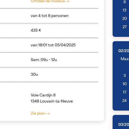
Ontdek de niveaus
6
13
van 4 tot 8 personen
20
27
435 €
van
18/01
tot
05/04/2025
02/2
Maa
Sam: 09u - 12u
30u
3
10
17
Voie Cardijn 8
24
1348 Louvain-la-Neuve
Zie plan
03/2