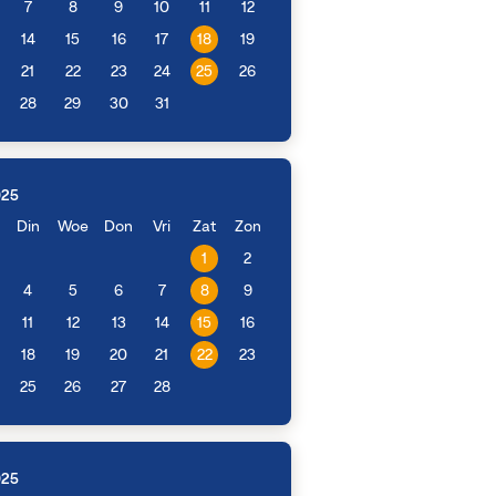
7
8
9
10
11
12
14
15
16
17
18
19
21
22
23
24
25
26
28
29
30
31
025
Din
Woe
Don
Vri
Zat
Zon
1
2
4
5
6
7
8
9
11
12
13
14
15
16
18
19
20
21
22
23
25
26
27
28
025