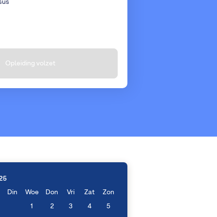
sus
Opleiding volzet
25
Din
Woe
Don
Vri
Zat
Zon
1
2
3
4
5