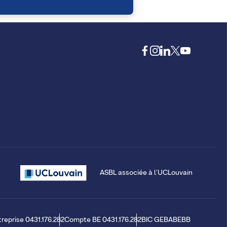
ASBL associée à l'UCLouvain
treprise 0431.176.282
Compte BE 0431.176.282
BIC GEBABEBB