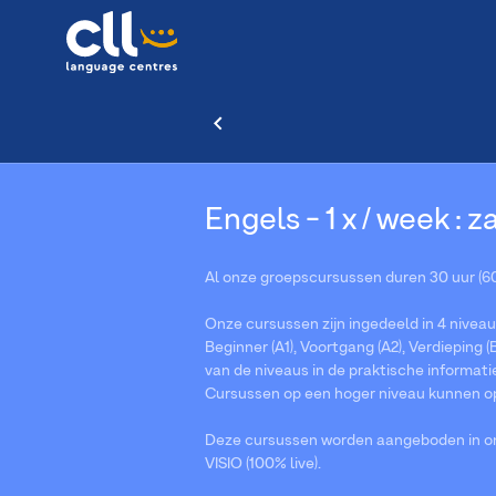
Engels - 1 x / week : 
Al onze groepscursussen duren 30 uur (60
Onze cursussen zijn ingedeeld in 4 niveau
Beginner (A1), Voortgang (A2), Verdieping (B
van de niveaus in de praktische informati
Cursussen op een hoger niveau kunnen o
Deze cursussen worden aangeboden in onz
VISIO (100% live).