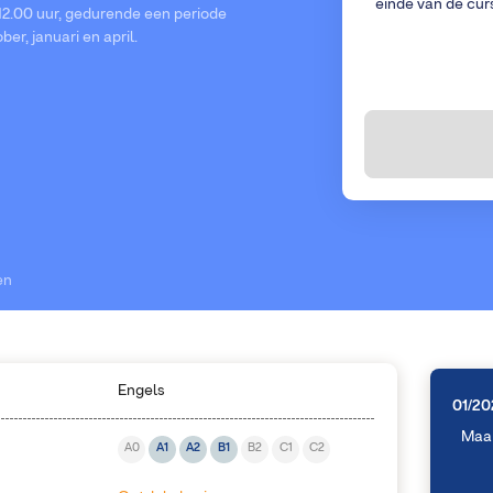
einde van de cur
12.00 uur, gedurende een periode
er, januari en april.
en
Engels
01/20
Maa
A0
A1
A2
B1
B2
C1
C2