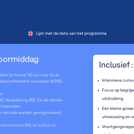
Lijst met de data van het programma
 voormiddag
Inclusief :
en (in totaal 30 uur voor face-
Intensieve cursu
ideoconferentie cursussen (€215)).
Focus op begrijp
s:
uitdrukking
1), Verankering (B2). Zie de details
e hieronder.
Een kleine groep
p verzoek worden georganiseerd.
uitwisseling en 
e centra in BXL en LLN en in
Voortgangsrappor