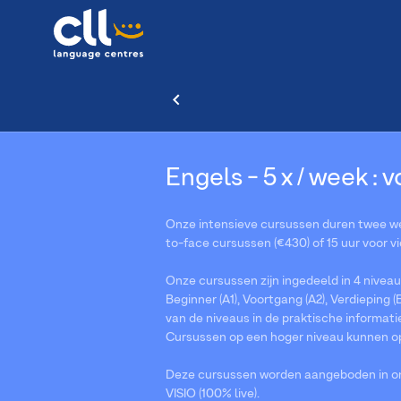
Engels - 5 x / week :
Onze intensieve cursussen duren twee wek
to-face cursussen (€430) of 15 uur voor v
Onze cursussen zijn ingedeeld in 4 niveau
Beginner (A1), Voortgang (A2), Verdieping (B
van de niveaus in de praktische informati
Cursussen op een hoger niveau kunnen o
Deze cursussen worden aangeboden in onz
VISIO (100% live).