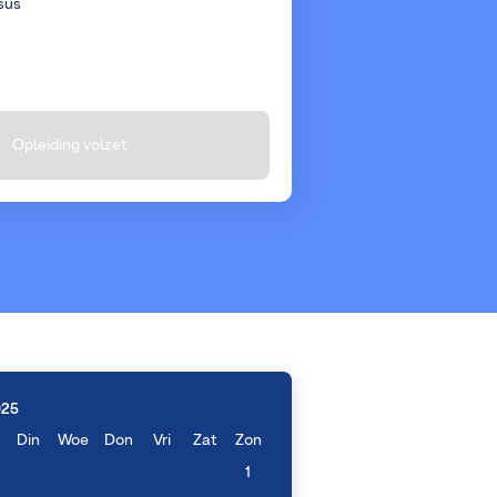
sus
Opleiding volzet
025
Din
Woe
Don
Vri
Zat
Zon
1