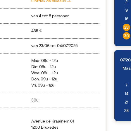
Ontdek de niveaus
2
9
van 4 tot 8 personen
16
23
435 €
30
van
23/06
tot
04/07/2025
07/2
Maa: 09u - 12u
Din: 09u - 12u
Maa
Woe: 09u - 12u
Don: 09u - 12u
Vri: 09u - 12u
7
14
30u
21
28
Avenue de Kraainem 61
1200 Bruxelles