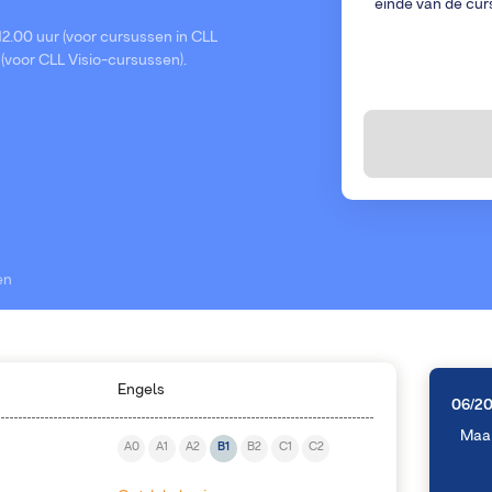
einde van de cur
2.00 uur (voor cursussen in CLL
 (voor CLL Visio-cursussen).
en
Engels
06/2
Maa
A0
A1
A2
B1
B2
C1
C2