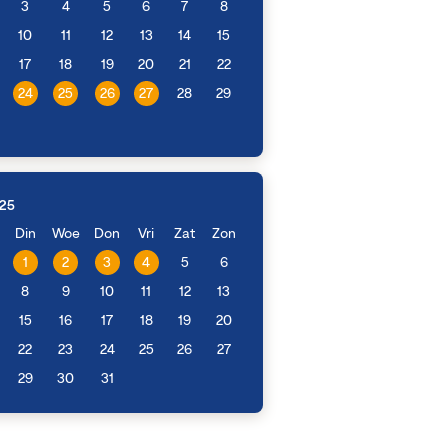
3
4
5
6
7
8
10
11
12
13
14
15
17
18
19
20
21
22
24
25
26
27
28
29
025
Din
Woe
Don
Vri
Zat
Zon
1
2
3
4
5
6
8
9
10
11
12
13
15
16
17
18
19
20
22
23
24
25
26
27
29
30
31