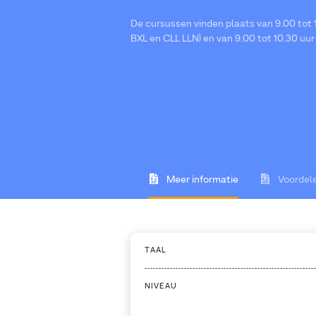
De cursussen vinden plaats van 9.00 tot 1
BXL en CLL LLN) en van 9.00 tot 10.30 uur
Meer informatie
Voordel
TAAL
NIVEAU