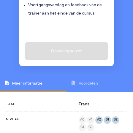
Voortgangsverslag en feedback van de
trainer aan het einde van de cursus
Opleiding volzet
Meer informatie
Voordelen
Frans
TAAL
NIVEAU
A0
A1
A2
B1
B2
C1
C2