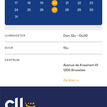
17
18
19
20
21
22
23
24
25
26
27
28
29
30
31
Don: 12u - 13u30
UURROOSTER
15u
DUUR
CENTRUM
Avenue de Kraainem 61
1200 Bruxelles
Zie plan