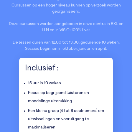
Cursussen op een hoger niveau kunnen op verzoek worden
georganiseerd.
Deze cursussen worden aangeboden in onze centra in BXL en
LLN en in VISIO (100% live).
De lessen duren van 12:00 tot 13:30, gedurende 10 weken.
Sessies beginnen in oktober, januari en april.
Inclusief :
15 uur in 10 weken
Focus op begrijpend luisteren en
mondelinge uitdrukking
Een kleine groep (4 tot 8 deelnemers) om
uitwisselingen en vooruitgang te
maximaliseren