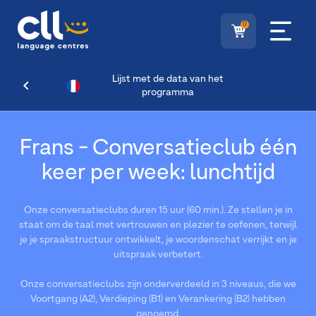
0
Lijst met de data van het
programma
Frans - Conversatieclub één
keer per week: lunchtijd
Onze conversatieclubs duren 15 uur (60 min.). Ze stellen je in
staat om de taal met vertrouwen en plezier te oefenen, terwijl
je je spraakstructuur ontwikkelt, je woordenschat verrijkt en je
uitspraak verbetert.
Onze conversatieclubs zijn onderverdeeld in 3 niveaus, die we
Voortgang (A2), Verdieping (B1) en Verankering (B2) hebben
genoemd.