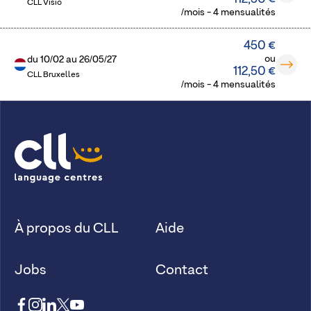
CLL Visio
/mois - 4 mensualités
450 €
ou
du
10/02
au
26/05/27
112,50 €
CLL Bruxelles
/mois - 4 mensualités
À propos du CLL
Aide
Jobs
Contact