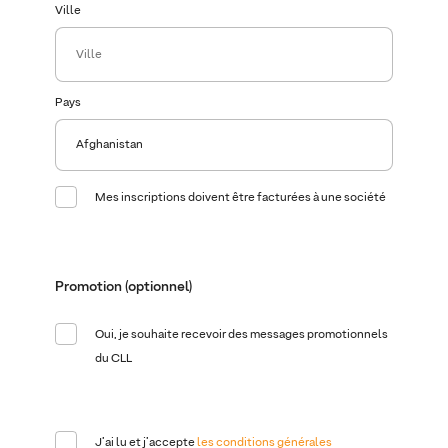
Ville
Pays
Mes inscriptions doivent être facturées à une société
Société
Nom de la société
Promotion (optionnel)
Oui, je souhaite recevoir des messages promotionnels
du CLL
Numéro de TVA
J’ai lu et j’accepte
les conditions générales