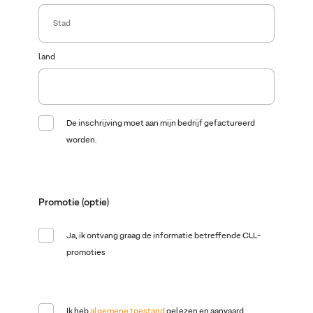
land
De inschrijving moet aan mijn bedrijf gefactureerd
worden.
Bedrijf
Naam van het bedrijf
Promotie (optie)
Ja, ik ontvang graag de informatie betreffende CLL-
promoties
BTW - nummer
Ik heb
algemene toestand
gelezen en aanvaard.